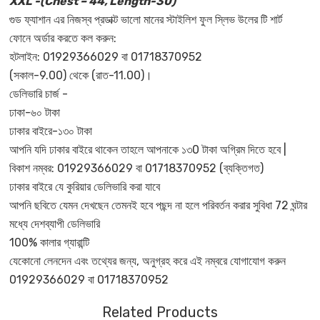
XXL -(Chest – 44, Length-30)
গুড ফ্যাশান এর নিজস্ব প্রডাক্ট ভালো মানের স্টাইলিশ ফুল স্লিভ উলের টি শার্ট
ফোনে অর্ডার করতে কল করুন:
হটলাইন: 01929366029 বা 01718370952
(সকাল-9.00) থেকে (রাত-11.00)।
ডেলিভারি চার্জ -
ঢাকা-৬০ টাকা
ঢাকার বাইরে-১৩০ টাকা
আপনি যদি ঢাকার বাইরে থাকেন তাহলে আপনাকে ১৩0 টাকা অগ্রিম দিতে হবে |
বিকাশ নম্বর: 01929366029 বা 01718370952 (ব্যক্তিগত)
ঢাকার বাইরে যে কুরিয়ার ডেলিভারি করা যাবে
আপনি ছবিতে যেমন দেখছেন তেমনই হবে পছন্দ না হলে পরিবর্তন করার সুবিধা 72 ঘন্টার
মধ্যে দেশব্যাপী ডেলিভারি
100% কালার গ্যারান্টি
যেকোনো লেনদেন এবং তথ্যের জন্য, অনুগ্রহ করে এই নম্বরে যোগাযোগ করুন
01929366029 বা 01718370952
Related Products